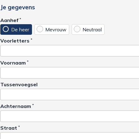
Je gegevens
Aanhef
*
De heer
Mevrouw
Neutraal
Voorletters
*
Voornaam
*
Tussenvoegsel
Achternaam
*
Straat
*