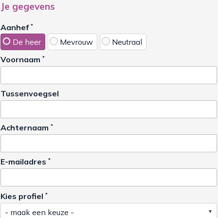
Je gegevens
Aanhef
*
De heer
Mevrouw
Neutraal
Voornaam
*
Tussenvoegsel
Achternaam
*
E-mailadres
*
Kies profiel
*
- maak een keuze -